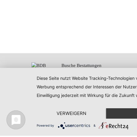
Busche Bestattungen
Inhaber Tischlermeister
Martin Busche
Diese Seite nutzt Website Tracking-Technologien v
Ratsbleiche 2a
Werbung entsprechend der Interessen der Nutzer
37627 Stadtoldendorf
Einwilligung jederzeit mit Wirkung für die Zukunft
VERWEIGERN
© Busche Bestattungen |
Kontakt
Powered by
&